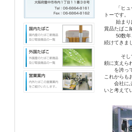
「ヒュ
トーです。
始まり
賞品たばこ
50数
続けてきま
そして
頼に支えら
を誇ってい
これからも
会社にふれ
いと考えて