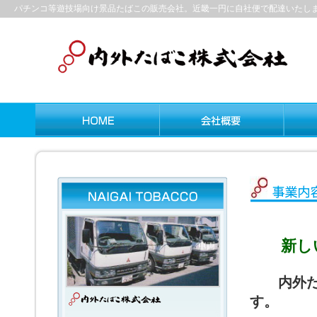
パチンコ等遊技場向け景品たばこの販売会社。近畿一円に自社便で配達いたし
新しい
内外
す。