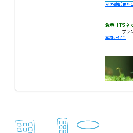
その他紙巻た
葉巻【TSネ
ブラン
葉巻たばこ