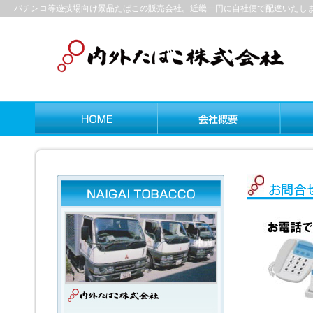
パチンコ等遊技場向け景品たばこの販売会社。近畿一円に自社便で配達いたし