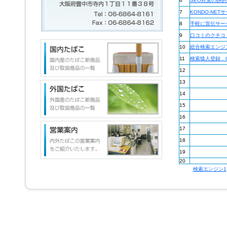
6
SEO対策の静
7
KONDO-NET
8
手軽に宣伝サー
9
口コミのクチコ
10
総合検索エンジ
11
検索猿人登録．
12
13
14
15
16
17
18
19
20
検索エンジン1