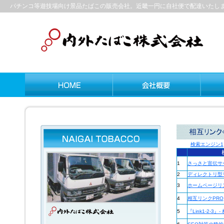
パチンコ等遊技場向け景品たばこの販売会社。近畿一円に自社便で配達いたし
検索エンジン1
1
さっさと宣伝サ
2
ディレクトリ型リンク
3
ホームページリ
4
相互リンクPRO
5
『Link1-2-3