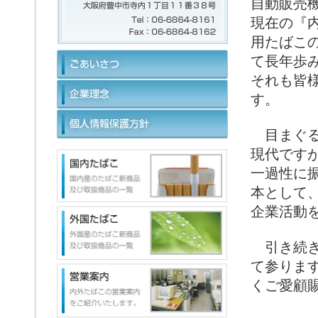
自動販売
現在の『
用たばこ
て長年歩
それも皆
す。
目まぐる
現代です
一過性に
本として
企業活動
引き続き
て参りま
くご愛顧