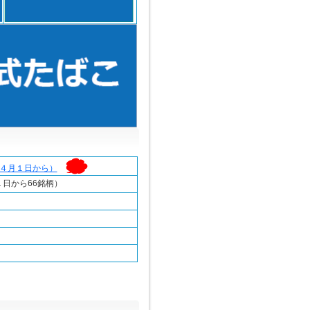
（４月１日から）
１日から66銘柄）