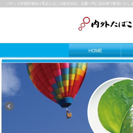
パチンコ等遊技場向け景品たばこの販売会社。近畿一円に自社便で配達いたし